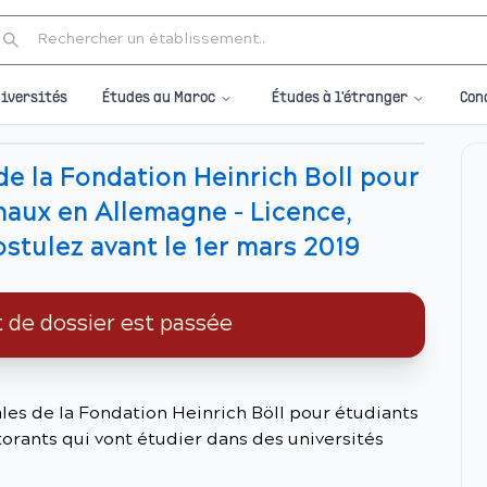
Études au Maroc
Études à l'étranger
iversités
Con
de la Fondation Heinrich Boll pour
onaux en Allemagne - Licence,
ostulez avant le 1er mars 2019
t de dossier est passée
les de la Fondation Heinrich Böll pour étudiants
orants qui vont étudier dans des universités