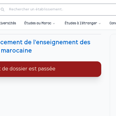
Études au Maroc
Études à l'étranger
iversités
Con
orcement de l'enseignement des
té marocaine
t de dossier est passée