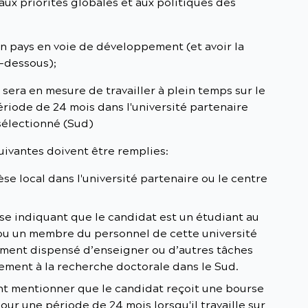
 aux priorités globales et aux politiques des
n pays en voie de développement (et avoir la
i-dessous);
t sera en mesure de travailler à plein temps sur le
riode de 24 mois dans l'université partenaire
sélectionné (Sud)
uivantes doivent être remplies:
hèse local dans l'université partenaire ou le centre
ise indiquant que le candidat est un étudiant au
 ou un membre du personnel de cette université
amment dispensé d’enseigner ou d’autres tâches
ement à la recherche doctorale dans le Sud.
nt mentionner que le candidat reçoit une bourse
our une période de 24 mois lorsqu'il travaille sur