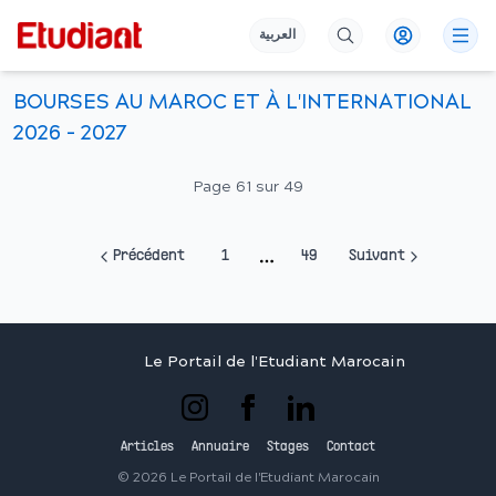
العربية
BOURSES AU MAROC ET À L'INTERNATIONAL
2026 - 2027
Page
61
sur
49
Précédent
1
49
Suivant
More pages
Le Portail de l'Etudiant Marocain
Articles
Annuaire
Stages
Contact
©
2026
Le Portail de l'Etudiant Marocain