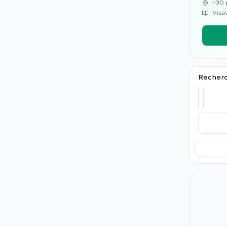
+30 
Visas
Recherc