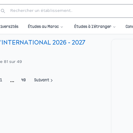
Études au Maroc
Études à l'étranger
iversités
Con
INTERNATIONAL 2026 - 2027
ge
81
sur
49
1
49
Suivant
More pages