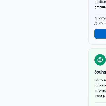
dédiée
gratui
Offr
CVth
Souha
Découv
plus d
informa
inscrip