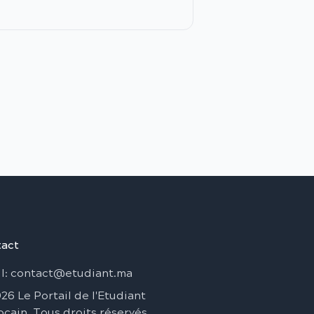
act
l
: contact@etudiant.ma
026
Le Portail de l'Etudiant
ocain
.
Tous droits réservés
.