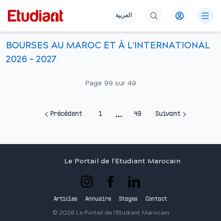
العربية
BOURSES AU MAROC ET À L'INTERNATIONAL
2026 - 2027
Page
99
sur
49
Précédent
1
49
Suivant
More pages
Le Portail de l'Etudiant Marocain
Articles
Annuaire
Stages
Contact
©
2026
Le Portail de l'Etudiant Marocain