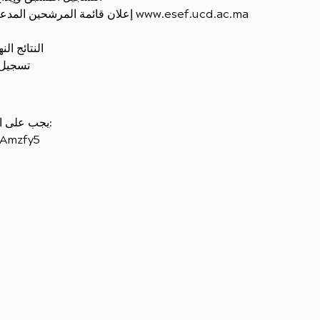
• إعلان قائمة المرشحين المدعوين للمقابلة: 28 أكتوبر 2025 على الموقع www.esef.ucd.ac.ma
• النتائج النهائية: 31 أكتوبر 2025
• تسجيل ال
يجب على المرشحين ملء الاستمارة عبر الرابط التالي:
yAmzfy5