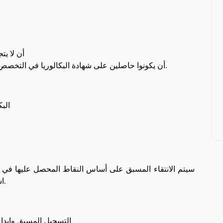
• أن لا يتجاوز عمر
• أن يكونوا حاصلين على شهادة البكالوريا في التخصص المطلوب أو على دبلوم معترف به معادل.
• ال
سيتم الانتقاء المسبق على أساس النقاط المحصل عليها في ال
استدعاء المرشحين المقبولين لمقابلة شفوية.
• التسجيل المسبق وإيداع الترشيحات