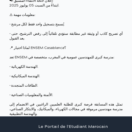
📢 إعلان لائحة الانتقاء المسبق:
ابتداءً من السبت 05 يوليوز 2025.
⚠️ معلومات مهمة:
• يُسمح بتسجيل واحد فقط لكل مرشح.
• أي تصريح كاذب أو وثيقة غير مطابقة ستؤدي تلقائياً إلى رفض الترشيح، حتى
بعد القبول.
📍 لماذا اختيار ENSEM Casablanca؟
تعد ENSEM مدرسة كبرى للمهندسين عمومية في المغرب، متخصصة في:
• الهندسة الكهربائية.
• الهندسة الميكانيكية.
• الطاقات المتجددة.
• الأتمتة والمعلوميات الصناعية.
تمثل هذه المسابقة فرصة كبرى للطلبة العلميين الراغبين في الانضمام إلى
مدرسة مهندسين مرموقة في مجالات الكهرباء، والميكانيك، والابتكار الصناعي،
والهندسة التطبيقية.
Le Portail de l'Etudiant Marocain