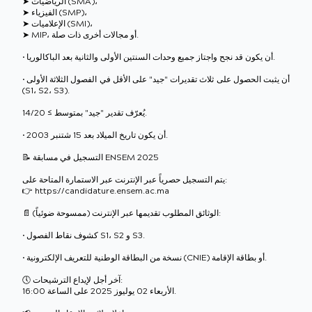
➤ الرياضيات (SMA)،
➤ الفيزياء (SMP)،
➤ الإعلاميات (SMI)،
➤ MIP، أو مجالات أخرى ذات صلة.
• أن يكون قد نجح واجتاز جميع وحدات السنتين الأولى والثانية بعد الباكالوريا.
• أن يثبت الحصول على ثلاث تقديرات "جيد" على الأقل في الفصول الثلاثة الأولى
(S1، S2، S3).
يُعرّف تقدير "جيد" بمتوسط ≥ 14/20.
• أن يكون تاريخ الميلاد بعد 15 شتنبر 2003.
📝 التسجيل في مسابقة ENSEM 2025
يتم التسجيل حصرياً عبر الإنترنت عبر الاستمارة المتاحة على:
👉 https://candidature.ensem.ac.ma
📄 الوثائق المطلوب تقديمها عبر الإنترنت (ممسوحة ضوئياً):
• كشوف نقاط الفصول S1، S2 و S3.
• نسخة من البطاقة الوطنية للتعريف الإلكترونية (CNIE) أو بطاقة الإقامة.
🕔 آخر أجل لإيداع الترشيحات:
الأربعاء 02 يوليوز 2025 على الساعة 16:00.