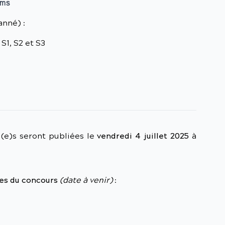
rms
anné) :
S1, S2 et S3
u(e)s seront publiées le
vendredi 4 juillet 2025
à
es du concours
(date à venir)
: