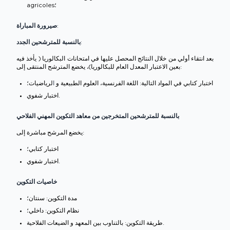
agricoles؛
صيرورة المباراة:
بالنسبة للمترشحين الجدد:
بعد انتقاء أولي من خلال النتائج المحصل عليها في امتحانات البكالوريا ( يأخذ فيه
بعين الاعتبار المعدل العام للبكالوريا)، يخضع المترشح المنتقى إلى:
اختبار كتابي في المواد التالية: اللغة الفرنسية، العلوم الطبيعية و
لرياضيات؛
ا
اختبار شفوي.
بالنسبة للمترشحين المتخرجين من معاهد التكوين المهني الفلاحي
يخضع المرشح مباشرة إلى:
اختبار كتابي؛
اختبار شفوي.
خاصيات التكوين
مدة التكوين: سنتان؛
نظام التكوين: داخلي؛
طريقة التكوين: بالتناوب بين المعهد و الضيعات الفلاحية.