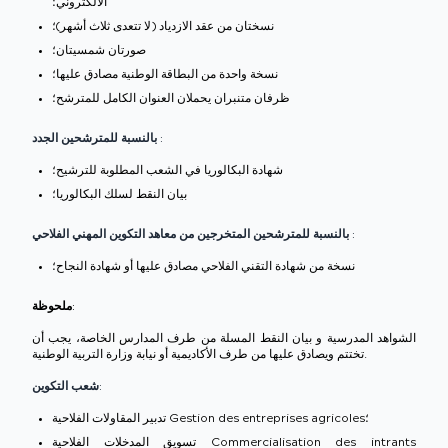
الالكتروني؛
نسختان من عقد الازدياد (لا تتعدى ثلاث أشهر)؛
صورتان شمسيتان؛
نسخة واحدة من البطاقة الوطنية مصادق عليها؛
ظرفان متنبران يحملان العنوان الكامل للمترشح؛
بالنسبة للمترشحين الجدد :
شهادة البكالوريا في الشعب المطلوبة للترشيح؛
بيان النقط لسلك البكالوريا؛
بالنسبة للمترشحين المتخرجين من معاهد التكوين المهني الفلاحي :
نسخة من شهادة التقني الفلاحي مصادق عليها أو شهادة النجاح؛
ملحوظة:
الشواهد المدرسية و بيان النقط المسلة من طرف المدارس الخاصة، يجب أن
تختتم ويصادق عليها من طرف الأكاديمية أو نيابة وزارة التربية الوطنية.
شعب التكوين:
تدبير المقاولات الفلاحية Gestion des entreprises agricoles؛
تسويق المدخلات الفلاحية Commercialisation des intrants