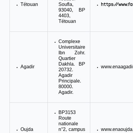
Tétouan
Soufla,
https://www.f
93040, BP
4403,
Tétouan
Complexe
Universitaire
Ibn Zohr.
Quartier
Dakhla. BP
Agadir
www.enaagadi
20732.
Agadir
Principale.
80000.
Agadir.
BP3153
Route
nationale
Oujda
n°2, campus
www.enaoujda