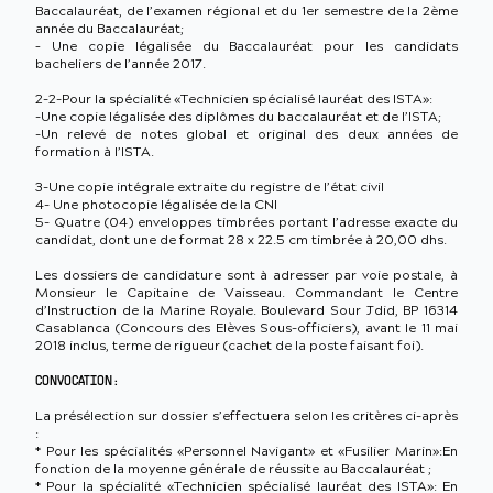
Baccalauréat, de l’examen régional et du 1er semestre de la 2ème
année du Baccalauréat;
– Une copie légalisée du Baccalauréat pour les candidats
bacheliers de l’année 2017.
2-2-Pour la spécialité «Technicien spécialisé lauréat des ISTA»:
-Une copie légalisée des diplômes du baccalauréat et de l’ISTA;
-Un relevé de notes global et original des deux années de
formation à l’ISTA.
3-Une copie intégrale extraite du registre de l’état civil
4- Une photocopie légalisée de la CNI
5- Quatre (04) enveloppes timbrées portant l’adresse exacte du
candidat, dont une de format 28 x 22.5 cm timbrée à 20,00 dhs.
Les dossiers de candidature sont à adresser par voie postale, à
Monsieur le Capitaine de Vaisseau. Commandant le Centre
d’Instruction de la Marine Royale. Boulevard Sour Jdid, BP 16314
Casablanca (Concours des Elèves Sous-officiers),
avant le 11 mai
2018 inclus, terme de rigueur (cachet de la poste faisant foi).
CONVOCATION :
La présélection sur dossier s’effectuera selon les critères ci-après
:
* Pour les spécialités «Personnel Navigant» et «Fusilier Marin»:En
fonction de la moyenne générale de réussite au Baccalauréat ;
* Pour la spécialité «Technicien spécialisé lauréat des ISTA»: En