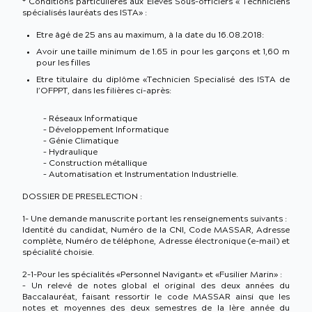
* Conditions particulières aux Elèves Sous-officiers « Techniciens
spécialisés lauréats des ISTA» :
Etre âgé de 25 ans au maximum, à la date du 16.08.2018:
Avoir une taille minimum de 1.65 in pour les garçons et 1,60 m
pour les filles
Etre titulaire du diplôme «Technicien Specialisé des ISTA de
l’OFPPT, dans les filières ci-après:
– Réseaux Informatique
– Développement Informatique
– Génie Climatique
– Hydraulique
– Construction métallique
– Automatisation et Instrumentation Industrielle.
DOSSIER DE PRESELECTION :
1- Une demande manuscrite portant les renseignements suivants :
Identité du candidat, Numéro de la CNI, Code MASSAR, Adresse
complète, Numéro de téléphone, Adresse électronique (e-mail) et
spécialité choisie.
2-1-Pour les spécialités «Personnel Navigant» et «Fusilier Marin» :
– Un relevé de notes global el original des deux années du
Baccalauréat, faisant ressortir le code MASSAR ainsi que les
notes et moyennes des deux semestres de la lère année du