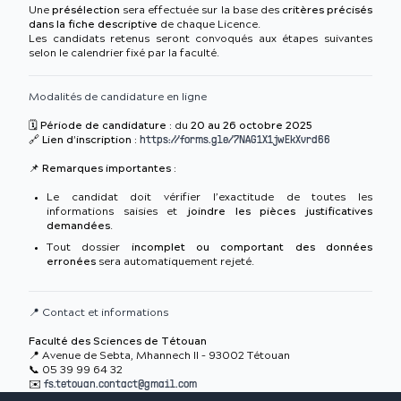
Une
présélection
sera effectuée sur la base des
critères précisés
dans la fiche descriptive
de chaque Licence.
Les candidats retenus seront convoqués aux étapes suivantes
selon le calendrier fixé par la faculté.
Modalités de candidature en ligne
🗓️
Période de candidature :
du
20 au 26 octobre 2025
🔗
Lien d’inscription :
https://forms.gle/7NAG1X1jwEkXvrd66
📌
Remarques importantes :
Le candidat doit vérifier l’exactitude de toutes les
informations saisies et
joindre les pièces justificatives
demandées
.
Tout dossier
incomplet ou comportant des données
erronées
sera automatiquement rejeté.
📍 Contact et informations
Faculté des Sciences de Tétouan
📍 Avenue de Sebta, Mhannech II – 93002 Tétouan
📞 05 39 99 64 32
✉️
fs.tetouan.contact@gmail.com