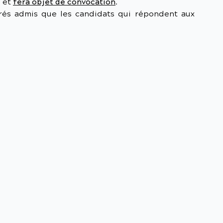
e et
fera objet de convocation
.
arés admis que les candidats qui répondent aux