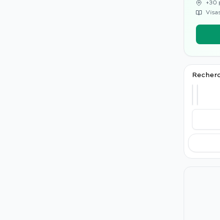
+30 
Visas
Recherc