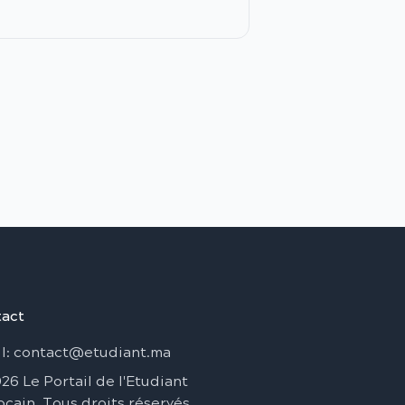
act
l
: contact@etudiant.ma
026
Le Portail de l'Etudiant
ocain
.
Tous droits réservés
.