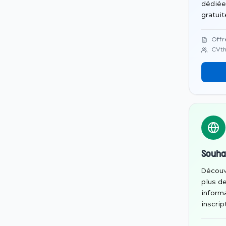
dédiée
gratui
Offr
CVth
Souha
Découv
plus d
informa
inscrip