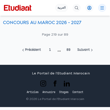
العربية
CONCOURS AU MAROC 2026 - 2027
Page
219
sur
89
Précédent
1
89
Suivant
More pages
Le Portail de l'Etudiant Marocain
Articles
Annuaire
Stages
Contact
©
2026
Le Portail de l'Etudiant Marocain