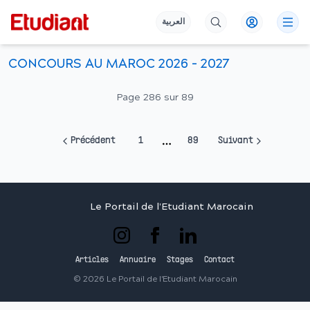
العربية
CONCOURS AU MAROC 2026 - 2027
Page
286
sur
89
Précédent
1
89
Suivant
More pages
Le Portail de l'Etudiant Marocain
Articles
Annuaire
Stages
Contact
©
2026
Le Portail de l'Etudiant Marocain