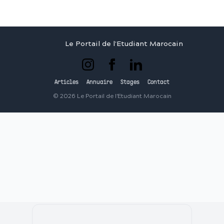
Le Portail de l'Etudiant Marocain
Articles
Annuaire
Stages
Contact
©
2026
Le Portail de l'Etudiant Marocain