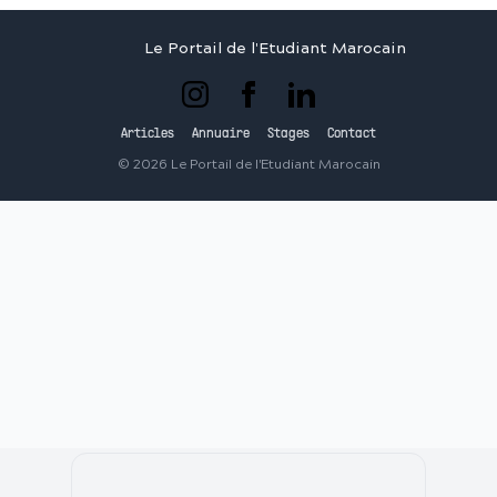
Le Portail de l'Etudiant Marocain
Articles
Annuaire
Stages
Contact
©
2026
Le Portail de l'Etudiant Marocain