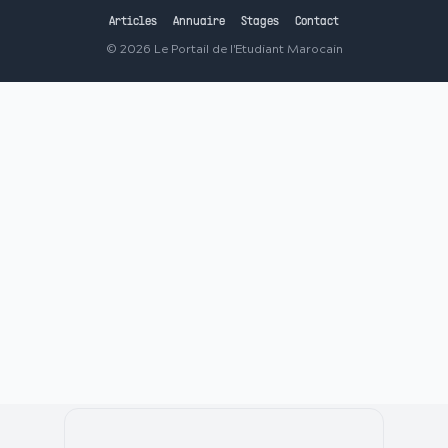
Articles
Annuaire
Stages
Contact
©
2026
Le Portail de l'Etudiant Marocain