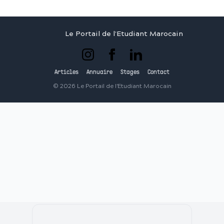
Le Portail de l'Etudiant Marocain
Articles
Annuaire
Stages
Contact
©
2026
Le Portail de l'Etudiant Marocain