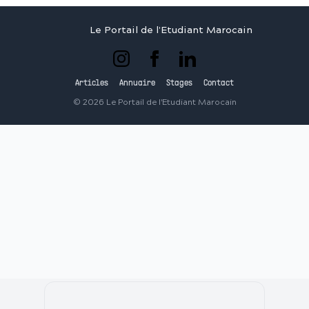
Le Portail de l'Etudiant Marocain
Articles
Annuaire
Stages
Contact
©
2026
Le Portail de l'Etudiant Marocain