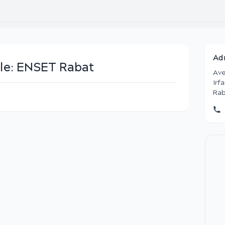
Ad
le:
ENSET Rabat
Ave
Irf
Rab