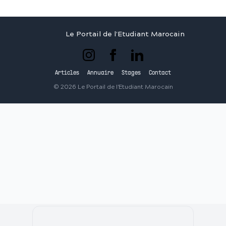
Le Portail de l'Etudiant Marocain
Articles
Annuaire
Stages
Contact
©
2026
Le Portail de l'Etudiant Marocain