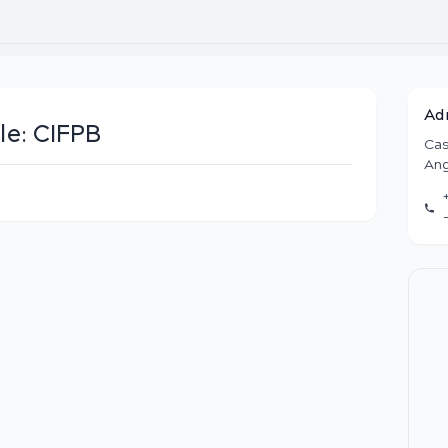
Ad
le:
CIFPB
Cas
Ang