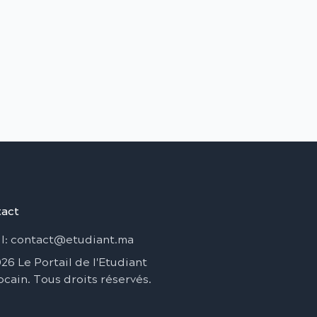
act
l
: contact@etudiant.ma
026
Le Portail de l'Etudiant
ocain
.
Tous droits réservés
.