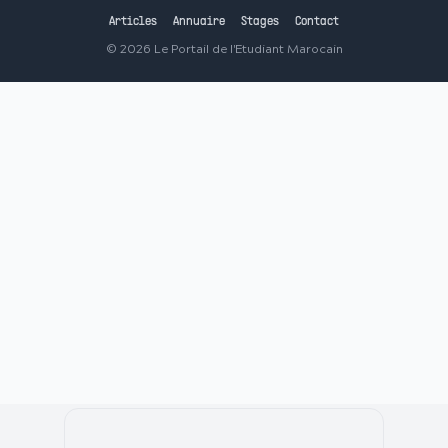
Articles
Annuaire
Stages
Contact
©
2026
Le Portail de l'Etudiant Marocain