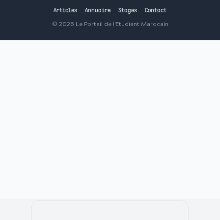
Articles
Annuaire
Stages
Contact
©
2026
Le Portail de l'Etudiant Marocain