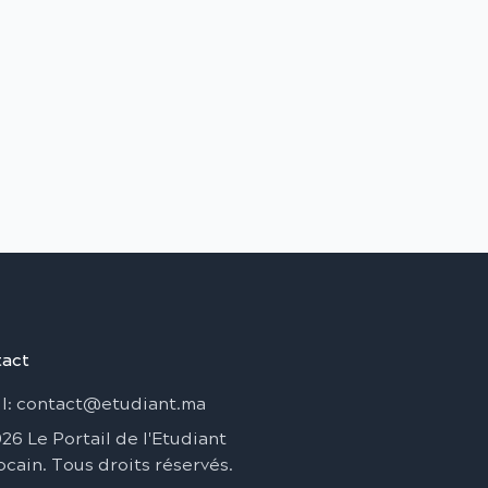
act
l
: contact@etudiant.ma
026
Le Portail de l'Etudiant
ocain
.
Tous droits réservés
.