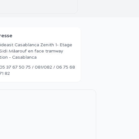
resse
deast Casablanca Zenith 1- Etage
 Sidi Mâarouf en face tramway
tion - Casablanca
05 37 67 50 75 / 081/082 / 06 75 68
71 82