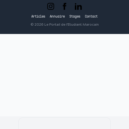
Articles
Annuaire
Stages
Contact
©
2026
Le Portail de l'Etudiant Marocain