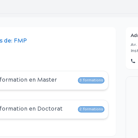
Ad
s
de:
FMP
Av.
Ins
 formation en
Master
3
formations
 formation en
Doctorat
2
formations