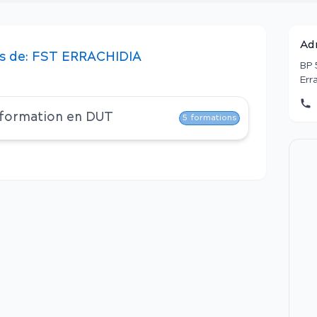
Ad
s
de:
FST ERRACHIDIA
BP 
Err
 formation en
DUT
5
formations