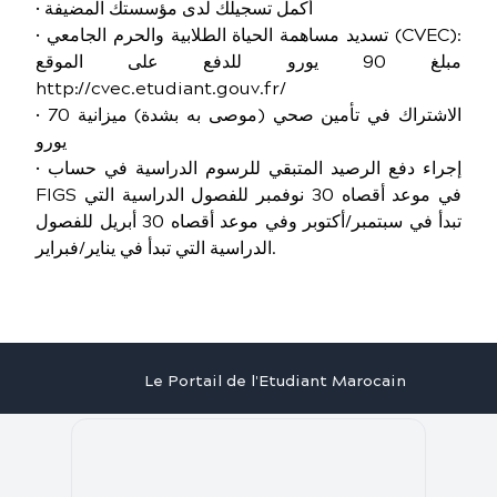
• أكمل تسجيلك لدى مؤسستك المضيفة
• تسديد مساهمة الحياة الطلابية والحرم الجامعي (CVEC):
مبلغ 90 يورو للدفع على الموقع
http://cvec.etudiant.gouv.fr/
• الاشتراك في تأمين صحي (موصى به بشدة) ميزانية 70
يورو
• إجراء دفع الرصيد المتبقي للرسوم الدراسية في حساب
FIGS في موعد أقصاه 30 نوفمبر للفصول الدراسية التي
تبدأ في سبتمبر/أكتوبر وفي موعد أقصاه 30 أبريل للفصول
الدراسية التي تبدأ في يناير/فبراير.
Le Portail de l'Etudiant Marocain
Articles
Annuaire
Stages
Contact