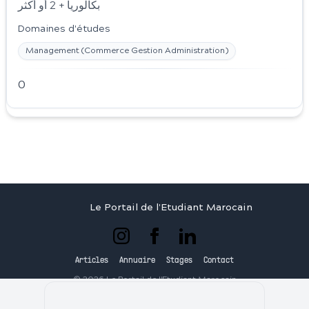
بكالوريا + 2 أو أكثر
Domaines d'études
Management (Commerce Gestion Administration)
0
Le Portail de l'Etudiant Marocain
Articles
Annuaire
Stages
Contact
©
2026
Le Portail de l'Etudiant Marocain