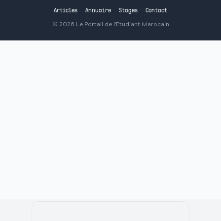
Articles
Annuaire
Stages
Contact
©
2026
Le Portail de l'Etudiant Marocain