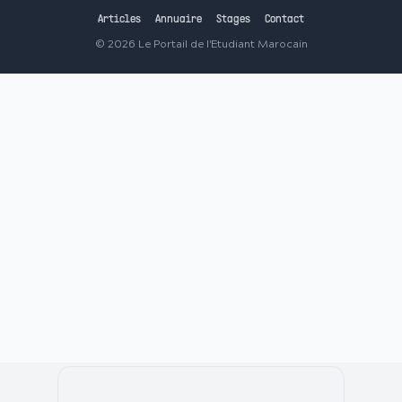
Articles
Annuaire
Stages
Contact
©
2026
Le Portail de l'Etudiant Marocain