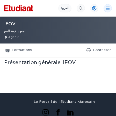
العربية
IFOV
معهد قوة البيع
Agadir
Formations
Contacter
Présentation générale:
IFOV
Le Portail de l'Etudiant Marocain