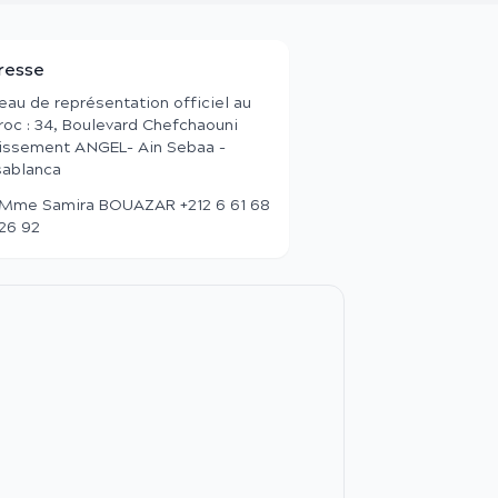
resse
eau de représentation officiel au
oc : 34, Boulevard Chefchaouni
issement ANGEL- Ain Sebaa -
ablanca
Mme Samira BOUAZAR +212 6 61 68
26 92