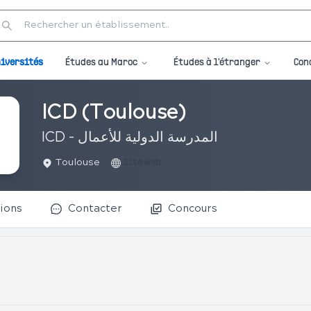
Études au Maroc
Études à l'étranger
iversités
Con
ICD (Toulouse)
ICD - المدرسة الدولية للأعمال
Toulouse
Site web
ions
Contacter
Concours