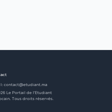
act
l
: contact@etudiant.ma
026
Le Portail de l'Etudiant
ocain
.
Tous droits réservés
.