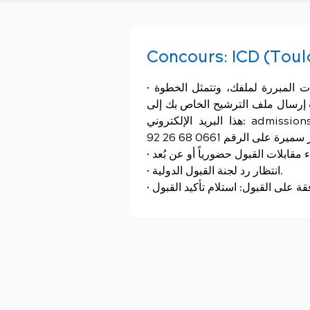
Concours:
ICD (Toul
• يرجى ملء طلب الترشيح وإرساله مع جميع المستندات المبررة لملفك، وتتمثل الخطوة
ب إرسال ملف الترشيح الخاص بك إلى
هذا البريد الإلكتروني: admissions.maroc@figs-education.com والاتصال بالسيدة
يرة على الرقم 0661 68 26 92
• انتظار رد لجنة القبول الدولية.