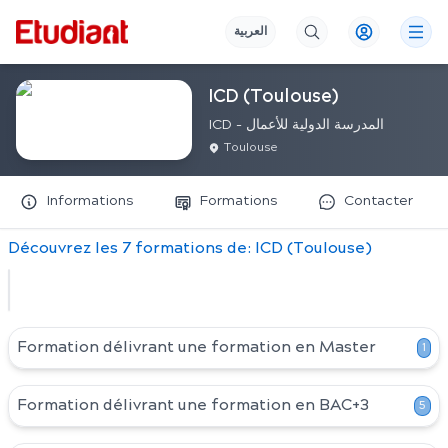
العربية
ICD (Toulouse)
ICD - المدرسة الدولية للأعمال
Toulouse
Informations
Formations
Contacter
Découvrez
les
7
formation
s
de:
ICD (Toulouse)
Formation délivrant une formation en
Master
1
Formation délivrant une formation en
BAC+3
5