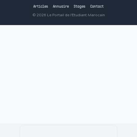
Articles
Annuaire
Stages
Contact
©
2026
Le Portail de l'Etudiant Marocain