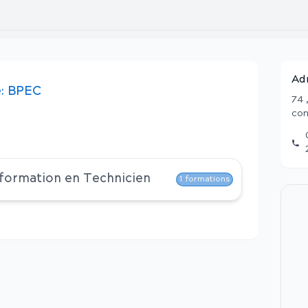
Ad
:
BPEC
74 
con
 formation en
Technicien
1
formations