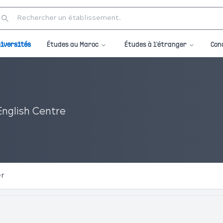
Études au Maroc
Études à l'étranger
iversités
Con
English Centre
er