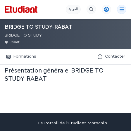
العربية
BRIDGE TO STUDY-RABAT
BRIDGE TO STUDY
Rabat
Formations
Contacter
Présentation générale:
BRIDGE TO
STUDY-RABAT
Le Portail de l'Etudiant Marocain