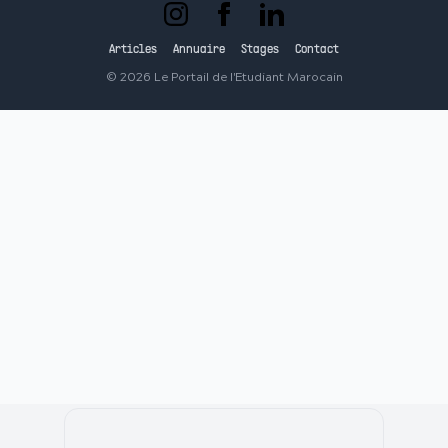
Articles
Annuaire
Stages
Contact
©
2026
Le Portail de l'Etudiant Marocain