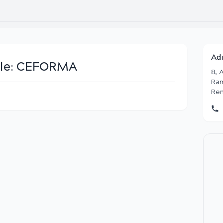
Ad
le:
CEFORMA
8, 
Ram
Ren