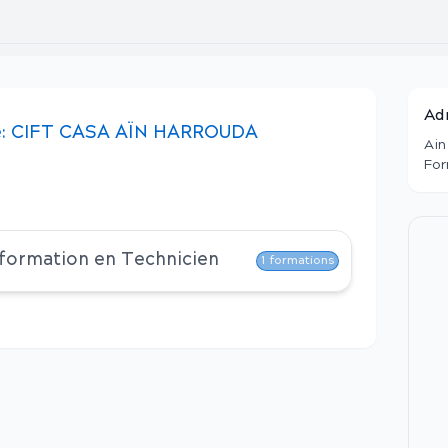
Ad
:
CIFT CASA AÏN HARROUDA
Ain
For
 formation en
Technicien
1
formations