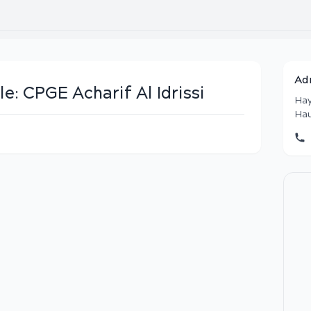
Ad
le:
CPGE Acharif Al Idrissi
Hay
Hau