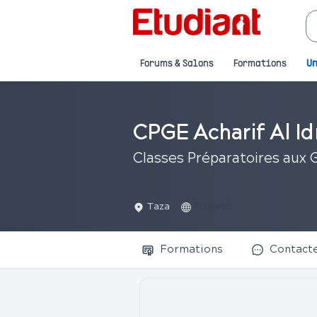
Forums & Salons
Formations
Un
CPGE Acharif Al Idr
Classes Préparatoires aux G
Taza
Site web
Formations
Contact