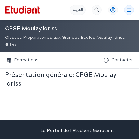
العربية
CPGE Moulay Idriss
Classes Préparatoires aux Grandes Ecoles Moulay Idriss
Fès
Formations
Contacter
Présentation générale:
CPGE Moulay
Idriss
Le Portail de l'Etudiant Marocain