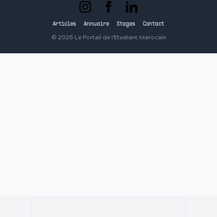
Articles
Annuaire
Stages
Contact
©
2026
Le Portail de l'Etudiant Marocain