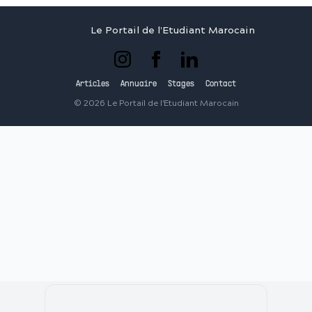
Le Portail de l'Etudiant Marocain
Articles
Annuaire
Stages
Contact
©
2026
Le Portail de l'Etudiant Marocain