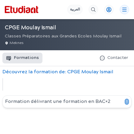
العربية
CPGE Moulay Ismail
Classes Préparatoires aux Grandes Ecoles Moulay Ismail
Meknes
Formations
Contacter
Découvrez
la
formation
de:
CPGE Moulay Ismail
Formation délivrant une formation en
BAC+2
1