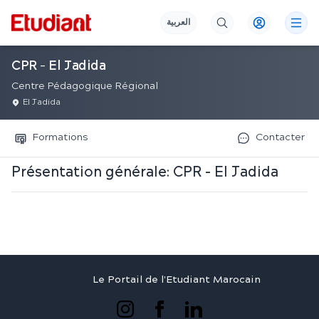
العربية
CPR - El Jadida
Centre Pédagogique Régional
El Jadida
Formations
Contacter
Présentation générale:
CPR - El Jadida
Le Portail de l'Etudiant Marocain