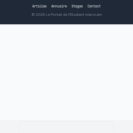
Articles
Annuaire
Stages
Contact
©
2026
Le Portail de l'Etudiant Marocain