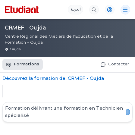
العربية
CRMEF - Oujda
Centre Régional des Métiers de l’Education et de la
Formation - Oujda
Oujda
Formations
Contacter
Découvrez
la
formation
de:
CRMEF - Oujda
Formation délivrant une formation en
Technicien
1
spécialisé