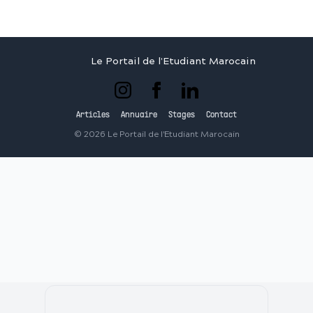
Le Portail de l'Etudiant Marocain
Articles
Annuaire
Stages
Contact
©
2026
Le Portail de l'Etudiant Marocain