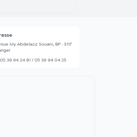
resse
nue My Abdelaziz Souani, BP : 3117
anger
05 39 94 24 81 / 05 39 94 04 25