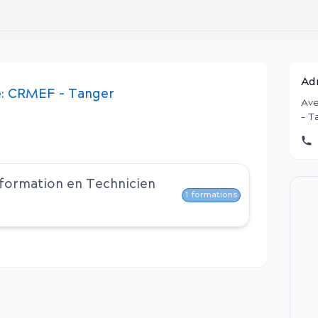
Ad
:
CRMEF - Tanger
Ave
- T
 formation en
Technicien
1
formations