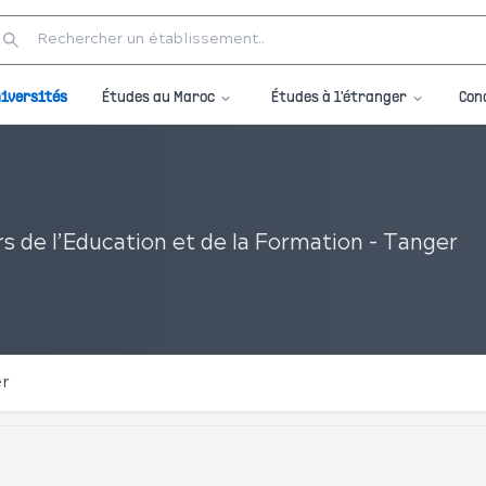
Études au Maroc
Études à l'étranger
iversités
Con
s de l’Education et de la Formation - Tanger
er