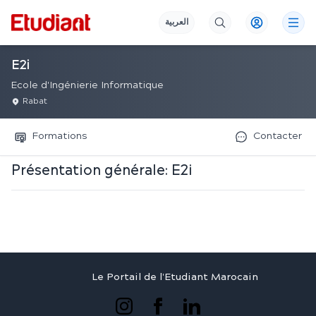
العربية
E2i
Ecole d'Ingénierie Informatique
Rabat
Formations
Contacter
Présentation générale:
E2i
Le Portail de l'Etudiant Marocain