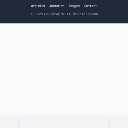
Articles
Annuaire
Stages
Contact
©
2026
Le Portail de l'Etudiant Marocain